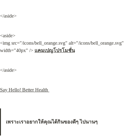
</aside>
<aside>

<img src="/icons/bell_orange.svg" alt="/icons/bell_orange.svg" 
width="40px" /> 
แคมเปญโปรโมชั่น
</aside>
Say Hello! Better Health 
เพราะเราอยากให้คุณได้กินของดีๆ ไปนานๆ