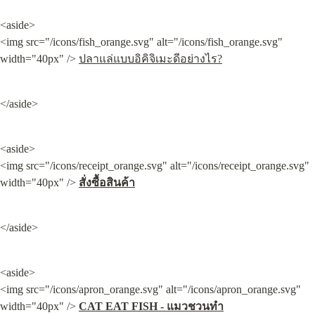
<aside>

<img src="/icons/fish_orange.svg" alt="/icons/fish_orange.svg" 
width="40px" /> 
ปลาแล่แบบอิคิจิเมะดีอย่างไร?
</aside>
<aside>

<img src="/icons/receipt_orange.svg" alt="/icons/receipt_orange.svg" 
width="40px" /> 
สั่งซื้อสินค้า
</aside>
<aside>

<img src="/icons/apron_orange.svg" alt="/icons/apron_orange.svg" 
width="40px" /> 
CAT EAT FISH - แมวชวนทำ